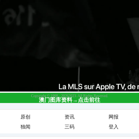
原创
资讯
网报
独闻
三码
登入