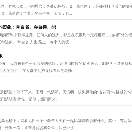
欢你：乍见心欢，小别思念，久处仍怦然。 2、我想你了，是那种打电话也解决
 3、我爱这个世界上的三件事：太阳，月...
的迹象：常自省、会自律、能
不断的历练中获得提升。任何人的强大，都是在积累到一定程度后，由内而外的
迹象。 常自省 人生 路上，每个人的境...
娘
感伤， 我原来有个一个心爱的姑娘，记得那时候的初次遇见，她呢？不甚美颜
生活 的向往，在人群中拥挤寻找着我的老师...
到清晨才停了下来。雨后，气清新、天清明，枝头飘落的“杏花雨”与拂过的“
雨清明寄深情。 清明，逐雨而来。...
到单元楼下，就看见四五个中老年人围在一起叽叽喳喳说着什么。其中，有两位
。走近一看，原来是婆婆和公公，我已经快...