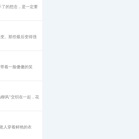
不了的想念，是一定要
蜕变。那些最后变得强
却带着一脸傻傻的笑
杨柳风”交织在一起，花
老人穿着鲜艳的衣