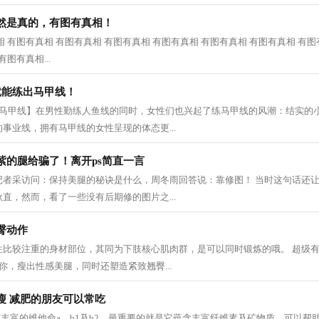
然是真的，有图有真相！
 有图有真相 有图有真相 有图有真相 有图有真相 有图有真相 有图有真相 有图
图有真相...
就能练出马甲线！
感马甲线】在男性勤练人鱼线的同时，女性们也兴起了练马甲线的风潮：结实的
事业线，拥有马甲线的女性呈现的体态更...
紫的腿给骗了！离开ps简直一言
记者采访问：保持美腿的秘诀是什么，周冬雨回答说：靠修图！ 当时这句话还
直，然而，看了一些没有后期修的图片之...
臀动作
性比较注重的身材部位，其同为下肢核心肌肉群，是可以同时锻炼的哦。 超级
你，瘦出性感美腿，同时还塑造紧致翘臀...
瘦 减肥的朋友可以常吃
有丰富的维他命a、b1及b2，最重要的就是它蕴含丰富纤维素及矿物质，可以帮