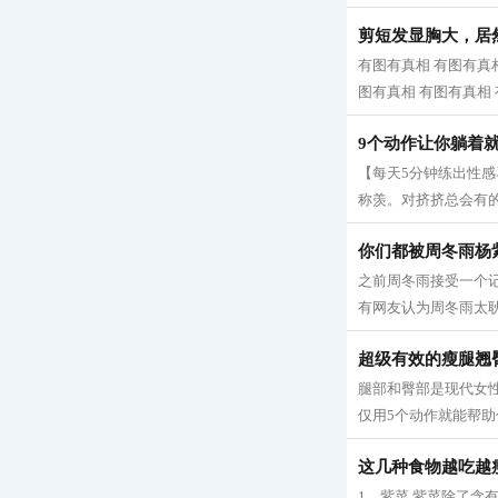
剪短发显胸大，居
有图有真相 有图有真相
图有真相 有图有真相 有
9个动作让你躺着
【每天5分钟练出性
称羡。对挤挤总会有的
你们都被周冬雨杨
之前周冬雨接受一个
有网友认为周冬雨太耿
超级有效的瘦腿翘
腿部和臀部是现代女
仅用5个动作就能帮助
这几种食物越吃越
1、紫菜 紫菜除了含