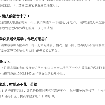
之效。 2、芝麻 芝麻它的亚麻仁油酸可以...
？懒人的福音来了！
▼ 又到了我们懒人锻炼的时间，今天我们来练习一下腿的几个动作。 腿有我们人体负
此我们要多锻炼我们的脚，促进血液循...
在勤奋晨起做运动，你还好意思在
乐圈里最最神奇的存在，每天赶场跑通告、拍戏、做节目，过着极其不规律的生
是羡慕死我们这些凡人啦~老天爷爷太不公...
tyle。
关注最具影响力的瘦身知识平台 你口口声声说放不下一个人 等你真的见到了那
le模特身高159CM 165cm半熟女生的轻熟小性...
改造，时髦还不花一分钱
！ 这些穿搭TIPS， 让你轻松应对天气和温差变化， 这些旧物改造技巧， 让你
 还等什么，快点学起来吧！ 针织衫 风...