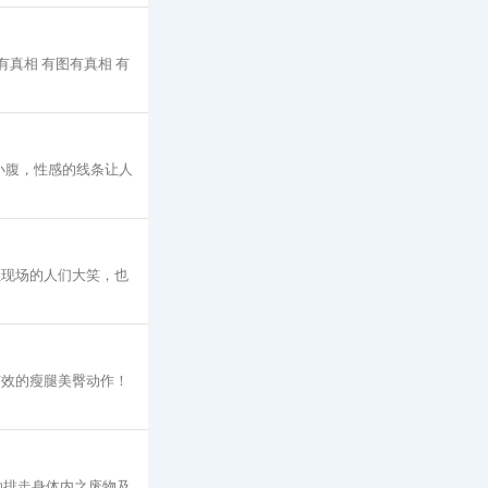
有真相 有图有真相 有
小腹，性感的线条让人
让现场的人们大笑，也
有效的瘦腿美臀动作！
助排走身体内之废物及