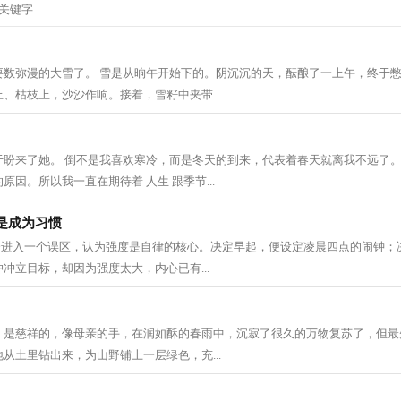
要数弥漫的大雪了。 雪是从晌午开始下的。阴沉沉的天，酝酿了一上午，终于
、枯枝上，沙沙作响。接着，雪籽中夹带...
于盼来了她。 倒不是我喜欢寒冷，而是冬天的到来，代表着春天就离我不远了。
因。所以我一直在期待着 人生 跟季节...
是成为习惯
人会进入一个误区，认为强度是自律的核心。决定早起，便设定凌晨四点的闹钟；
冲立目标，却因为强度太大，内心已有...
，是慈祥的，像母亲的手，在润如酥的春雨中，沉寂了很久的万物复苏了，但最
从土里钻出来，为山野铺上一层绿色，充...