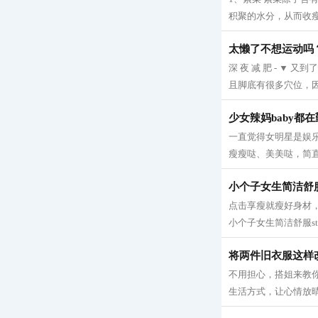
积聚的水分，从而收瘦腿
太懒了不想运动吗
深 夜 减 肥 - 
且脚底有很多穴位，因
少女辣妈baby都
一直觉得女明星是娱
瘦瘦哒、美美哒，简直
小个子女生简洁舒服s
点击享瘦就瘦好身材，
小个子女生简洁舒服sty
将两件旧衣服这样
不用担心，搭姐来教你
生活方式，让心情放晴！