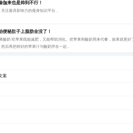
瑜伽来也是帅到不行！
关注最具影响力的瘦身知识平台...
治便秘肚子上脂肪全没了！
 1、 苹果酸奶 吃苹果既能减肥，又能帮助消化。把苹果和酸奶用来代餐，效果就更
然后再把榨好的苹果汁与酸奶拌在一起...
文案