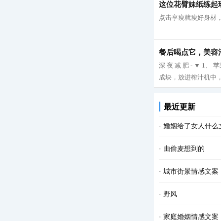
这位花臂妹纸练起
点击享瘦就瘦好身材，
餐后喝点它，美容
深 夜 减 肥 - ▼
成块，放进榨汁机中，
最近更新
·
婚姻给了女人什么
·
由偷麦想到的
·
城市街景情感文案
·
野风
·
家庭婚姻情感文案