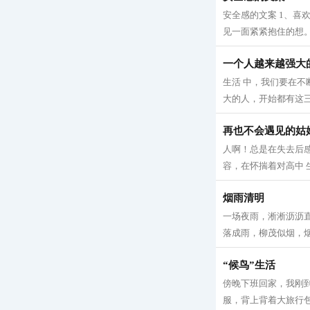
安全感的文案 1、喜
见一面紧紧抱住的想。
一个人越来越强大
生活 中，我们要在
大的人，开始都有这三种
再也不会遇见的姑
人啊！总是在失去后
容，在怀揣着对高中 
烟雨清明
一场夜雨，淅淅沥沥直
落成雨，柳茂似烟，烟
“候鸟”生活
傍晚下班回家，我刚
服，背上背着大旅行包