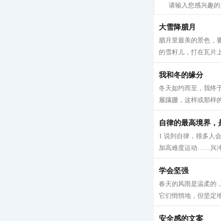
大雪降腊月
腊月里最美的景色，
的雪籽儿，打在瓦片上
我和冬的缘分
冬天如约而至，我终
履蹒跚，这样或那样的原
自律的最高境界，
1 说到自律，很多
加高难度运动……兴冲
学会坚强
春天的风雨是温柔的
它们悄悄地，但坚定地
安全感的文案